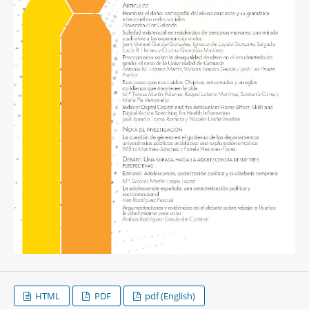
HTML
PDF
pdf (English)