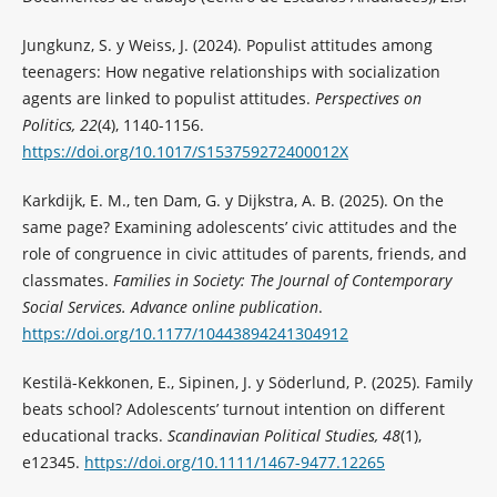
Jungkunz, S. y Weiss, J. (2024). Populist attitudes among
teenagers: How negative relationships with socialization
agents are linked to populist attitudes.
Perspectives on
Politics, 22
(4), 1140-1156.
https://doi.org/10.1017/S153759272400012X
Karkdijk, E. M., ten Dam, G. y Dijkstra, A. B. (2025). On the
same page? Examining adolescents’ civic attitudes and the
role of congruence in civic attitudes of parents, friends, and
classmates.
Families in Society: The Journal of Contemporary
Social Services. Advance online publication
.
https://doi.org/10.1177/10443894241304912
Kestilä-Kekkonen, E., Sipinen, J. y Söderlund, P. (2025). Family
beats school? Adolescents’ turnout intention on different
educational tracks.
Scandinavian Political Studies, 48
(1),
e12345.
https://doi.org/10.1111/1467-9477.12265