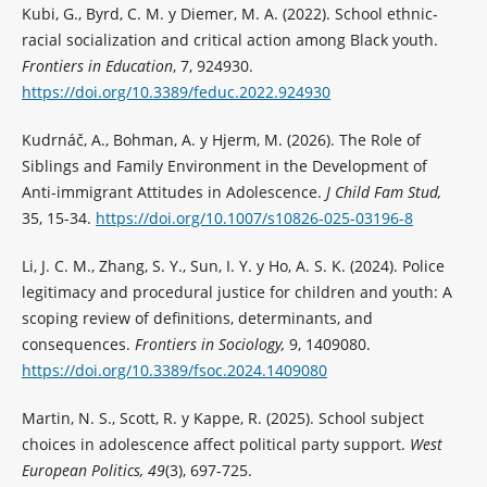
Kubi, G., Byrd, C. M. y Diemer, M. A. (2022). School ethnic-
racial socialization and critical action among Black youth.
Frontiers in Education
, 7, 924930.
https://doi.org/10.3389/feduc.2022.924930
Kudrnáč, A., Bohman, A. y Hjerm, M. (2026). The Role of
Siblings and Family Environment in the Development of
Anti-immigrant Attitudes in Adolescence.
J Child Fam Stud,
35, 15-34.
https://doi.org/10.1007/s10826-025-03196-8
Li, J. C. M., Zhang, S. Y., Sun, I. Y. y Ho, A. S. K. (2024). Police
legitimacy and procedural justice for children and youth: A
scoping review of definitions, determinants, and
consequences.
Frontiers in Sociology,
9, 1409080.
https://doi.org/10.3389/fsoc.2024.1409080
Martin, N. S., Scott, R. y Kappe, R. (2025). School subject
choices in adolescence affect political party support.
West
European Politics, 49
(3), 697-725.