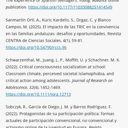
The experience of Spanish teenagers.
Young. Advance online
publication
.
https://doi.org/10.1177/11033088251414549
Sanmartín Ortí, A., Kuric Kardelis, S., Orgaz, C. y Blanco
Campos, M. (2025). El impacto de las TRIC en la convivencia
en las familias andaluzas: desafíos y oportunidades. Revista
CENTRA de Ciencias Sociales, 4(1), 59-81.
https://doi.org/10.54790/rccs.96
Schwarzenthal, M., Juang, L. P., Moffitt, U. y Schachner, M. K.
(2022). Critical consciousness socialization at school:
Classroom climate, perceived societal Islamophobia, and
critical action among adolescents.
Journal of Research on
Adolescence, 32
(4), 1452-1469.
https://doi.org/10.1111/jora.12713
Sobczyk, R., García de Diego, J. M. y Barros Rodríguez, F.
(2022). Protagonistas de su participación política: formas
actuales de participación convencional, no convencional y
activismo online de la juventud en Europa.
Revista