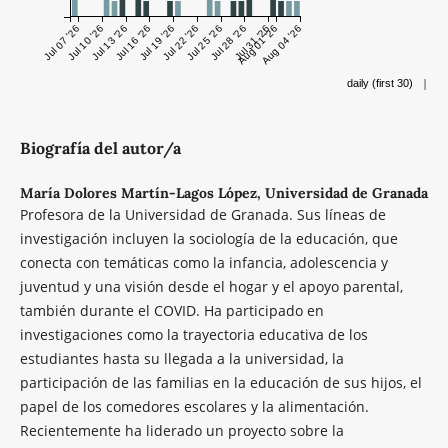
Jul 07 '26
Jul 10 '26
Jul 13 '26
Jul 16 '26
Jul 19 '26
Jul 22 '26
Jul 25 '26
Jul 28 '26
Jul 31 '26
Aug 01 '26
Aug 04 '26
|
daily (first 30)
Biografía del autor/a
María Dolores Martín-Lagos López,
Universidad de Granada
Profesora de la Universidad de Granada. Sus líneas de
investigación incluyen la sociología de la educación, que
conecta con temáticas como la infancia, adolescencia y
juventud y una visión desde el hogar y el apoyo parental,
también durante el COVID. Ha participado en
investigaciones como la trayectoria educativa de los
estudiantes hasta su llegada a la universidad, la
participación de las familias en la educación de sus hijos, el
papel de los comedores escolares y la alimentación.
Recientemente ha liderado un proyecto sobre la