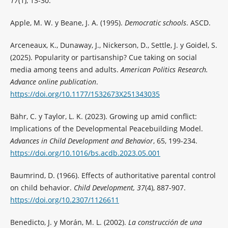
17
(1), 13-30.
Apple, M. W. y Beane, J. A. (1995).
Democratic schools
. ASCD.
Arceneaux, K., Dunaway, J., Nickerson, D., Settle, J. y Goidel, S.
(2025). Popularity or partisanship? Cue taking on social
media among teens and adults.
American Politics Research.
Advance online publication
.
https://doi.org/10.1177/1532673X251343035
Bähr, C. y Taylor, L. K. (2023). Growing up amid conflict:
Implications of the Developmental Peacebuilding Model.
Advances in Child Development and Behavior
, 65, 199-234.
https://doi.org/10.1016/bs.acdb.2023.05.001
Baumrind, D. (1966). Effects of authoritative parental control
on child behavior.
Child Development, 37
(4), 887-907.
https://doi.org/10.2307/1126611
Benedicto, J. y Morán, M. L. (2002).
La construcción de una