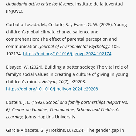
ciudadanía activa entre los jóvenes
. Instituto de la Juventud
(INJUVE).
Carballo-Losada, M., Collado, S. y Evans, G. W. (2025). Young
children’s global climate change salience and
comprehension: The effect of parental perception and
communication.
Journal of Environmental Psychology
, 105,
102174.
https://doi.org/10.1016/j.jenvp.2024.102174
Elsayed, W. (2024). Building a better society: The vital role of
family’s social values in creating a culture of giving in young
children’s minds.
Heliyon, 10
(7), e29208.
https://doi.org/10.1016/j.heliyon.2024.e29208
Epstein, J. L. (1992).
School and family partnerships (Report No.
6). Center on Families, Communities, Schools and Children’s
Learning
, Johns Hopkins University.
Garcia-Albacete, G. y Hoskins, B. (2024). The gender gap in