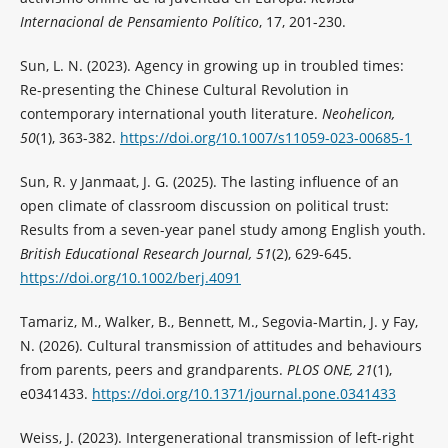
Internacional de Pensamiento Político
, 17, 201-230.
Sun, L. N. (2023). Agency in growing up in troubled times:
Re-presenting the Chinese Cultural Revolution in
contemporary international youth literature.
Neohelicon,
50
(1), 363-382.
https://doi.org/10.1007/s11059-023-00685-1
Sun, R. y Janmaat, J. G. (2025). The lasting influence of an
open climate of classroom discussion on political trust:
Results from a seven-year panel study among English youth.
British Educational Research Journal, 51
(2), 629-645.
https://doi.org/10.1002/berj.4091
Tamariz, M., Walker, B., Bennett, M., Segovia-Martin, J. y Fay,
N. (2026). Cultural transmission of attitudes and behaviours
from parents, peers and grandparents.
PLOS ONE, 21
(1),
e0341433.
https://doi.org/10.1371/journal.pone.0341433
Weiss, J. (2023). Intergenerational transmission of left-right