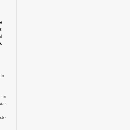
le
s
al
o,
ndo
s
 sin
vias
xto