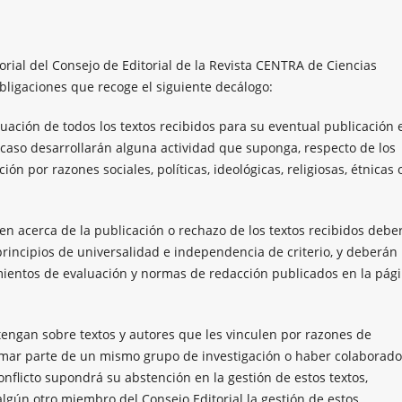
torial del Consejo de Editorial de la Revista CENTRA de Ciencias
ligaciones que recoge el siguiente decálogo:
luación de todos los textos recibidos para su eventual publicación 
 caso desarrollarán alguna actividad que suponga, respecto de los
ión por razones sociales, políticas, ideológicas, religiosas, étnicas 
en acerca de la publicación o rechazo de los textos recibidos debe
rincipios de universalidad e independencia de criterio, y deberán
mientos de evaluación y normas de redacción publicados en la pág
 tengan sobre textos y autores que les vinculen por razones de
rmar parte de un mismo grupo de investigación o haber colaborado
onflicto supondrá su abstención en la gestión de estos textos,
lgún otro miembro del Consejo Editorial la gestión de estos