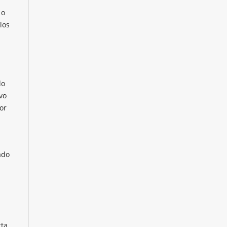
 o
los
n
do
vo
or
ado
cta