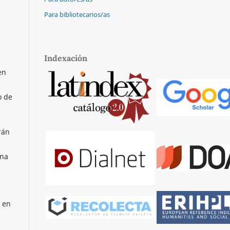
Para bibliotecarios/as
Indexación
en
o de
rán
ina
 en