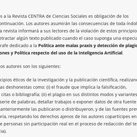
os a la Revista CENTRA de Ciencias Sociales es obligación de los
ontinuación. Los autores asumirán las consecuencias de toda índo
revista informará a sus lectores de la violación de estos principio
etractar algún texto publicado cuando el caso suponga una especi
grafe dedicado a la
Política ante malas praxis y detección de plagi
ones y Política respecto del uso de la Inteligencia Artificial
.
os autores son los siguientes:
cipios éticos de la investigación y la publicación científica, realiza
s deshonestas como: (i) el fraude que implica la falsificación,
tas o bibliografía; (ii) el plagio en sus distintos modos y variante
serie de palabras, detallar trabajos o exponer datos de otra fuente
 anteriormente las publicaron o distribuyeron, y de las fuentes pre
utoría, respetando los derechos ajenos de los autores copartícipes en
e personas sin participación real en el proceso de redacción del te
ia).