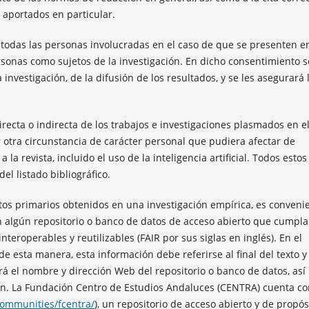
s aportados en particular.
todas las personas involucradas en el caso de que se presenten en
rsonas como sujetos de la investigación. En dicho consentimiento s
 investigación, de la difusión de los resultados, y se les asegurará 
 directa o indirecta de los trabajos e investigaciones plasmados en e
 otra circunstancia de carácter personal que pudiera afectar de
la revista, incluido el uso de la inteligencia artificial. Todos estos
del listado bibliográfico.
atos primarios obtenidos en una investigación empírica, es conveni
 algún repositorio o banco de datos de acceso abierto que cumpla
interoperables y reutilizables (FAIR por sus siglas en inglés). En el
esta manera, esta información debe referirse al final del texto y
ará el nombre y dirección Web del repositorio o banco de datos, así
ión. La Fundación Centro de Estudios Andaluces (CENTRA) cuenta c
communities/fcentra/
), un repositorio de acceso abierto y de propós