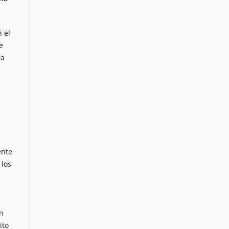
 el
e
la
l
ente
 los
on
ito