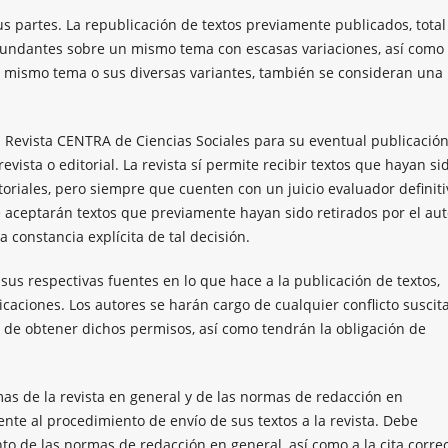
sus partes. La republicación de textos previamente publicados, total
edundantes sobre un mismo tema con escasas variaciones, así como 
 mismo tema o sus diversas variantes, también se consideran una
 la Revista CENTRA de Ciencias Sociales para su eventual publicació
ista o editorial. La revista sí permite recibir textos que hayan si
oriales, pero siempre que cuenten con un juicio evaluador definiti
e aceptarán textos que previamente hayan sido retirados por el aut
a constancia explícita de tal decisión.
us respectivas fuentes en lo que hace a la publicación de textos,
licaciones. Los autores se harán cargo de cualquier conflicto suscit
s de obtener dichos permisos, así como tendrán la obligación de
as de la revista en general y de las normas de redacción en
nte al procedimiento de envío de sus textos a la revista. Debe
nto de las normas de redacción en general, así como a la cita corre