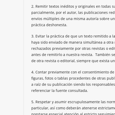
2. Remitir textos inéditos y originales en todas 
parcialmente, por el autor, las publicaciones r
envíos múltiples de una misma autoría sobre un
práctica deshonesta.
3. Evitar la práctica de que un texto remitido a
haya sido enviado de manera simultánea a otra rev
rechazados previamente por otras revistas o edit
antes de remitirlo a nuestra revista. También s
de otra revista o editorial, siempre que exista un
4. Contar previamente con el consentimiento de s
figuras, fotos o tablas procedentes de otras pub
a raíz de su publicación siendo los responsable
referenciar la fuente consultada.
5. Respetar y asumir escrupulosamente las norm
particular, así como deberán atenerse estrictame
prestarse especial atención al estricto seguimie