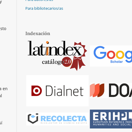
y
Para bibliotecarios/as
esto
Indexación
a en
al
sí