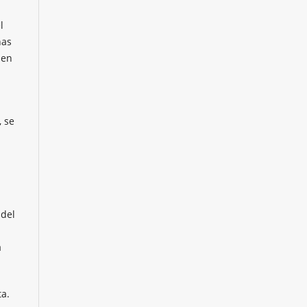
l
nas
men
, se
 del
a
ta.