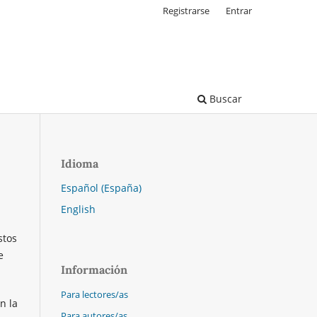
Registrarse
Entrar
Buscar
Idioma
Español (España)
English
stos
e
Información
Para lectores/as
n la
Para autores/as