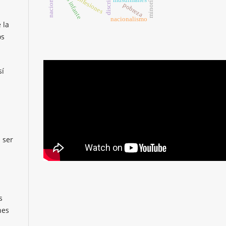
blas infante
confesiones
minorías
musulmanes
pobreza
nacionalismo
 la
os
sí
 ser
s
nes