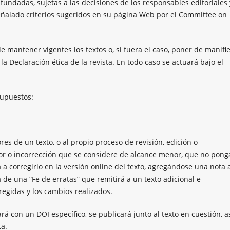
fundadas, sujetas a las decisiones de los responsables editoriales 
señalado criterios sugeridos en su página Web por el Committee on
e mantener vigentes los textos o, si fuera el caso, poner de manifi
a Declaración ética de la revista. En todo caso se actuará bajo el
supuestos:
es de un texto, o al propio proceso de revisión, edición o
ror o incorrección que se considere de alcance menor, que no pong
á a corregirlo en la versión online del texto, agregándose una nota 
a de una “Fe de erratas” que remitirá a un texto adicional e
regidas y los cambios realizados.
 con un DOI específico, se publicará junto al texto en cuestión, a
ta.