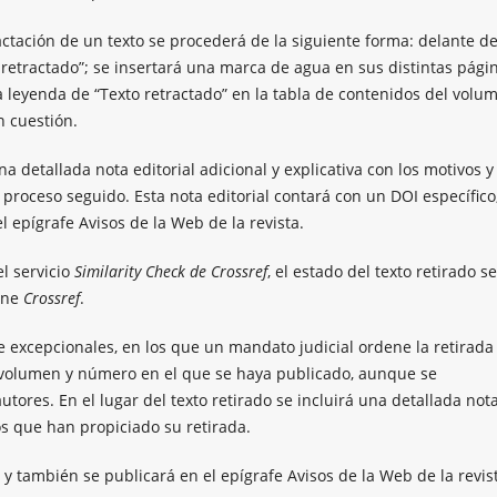
ractación de un texto se procederá de la siguiente forma: delante de
o retractado”; se insertará una marca de agua en sus distintas pági
 leyenda de “Texto retractado” en la tabla de contenidos del volu
n cuestión.
na detallada nota editorial adicional y explicativa con los motivos y
proceso seguido. Esta nota editorial contará con un DOI específico
el epígrafe Avisos de la Web de la revista.
el servicio
Similarity Check de Crossref
, el estado del texto retirado se
iene
Crossref
.
excepcionales, en los que un mandato judicial ordene la retirada
l volumen y número en el que se haya publicado, aunque se
utores. En el lugar del texto retirado se incluirá una detallada not
os que han propiciado su retirada.
 y también se publicará en el epígrafe Avisos de la Web de la revis