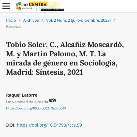
Inicio
/
Archivos
/
Vol. 2 Núm. 2 (julio-diciembre, 2023)
/
Reseñas
Tobío Soler, C., Alcañiz Moscardó,
M. y Martín Palomo, M. T. La
mirada de género en Sociología,
Madrid: Síntesis, 2021
Raquel Latorre
Universidad de Almería
https://orcid.org/0000-0002-7626-004X
https://doi.org/10.54790/rccs.59
DOI: