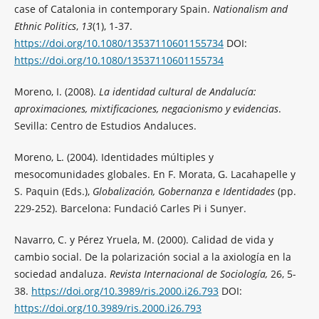
case of Catalonia in contemporary Spain.
Nationalism and
Ethnic Politics
,
13
(1), 1-37.
https://doi.org/10.1080/13537110601155734
DOI:
https://doi.org/10.1080/13537110601155734
Moreno, I. (2008).
La identidad cultural de Andalucía:
aproximaciones, mixtificaciones, negacionismo y evidencias
.
Sevilla: Centro de Estudios Andaluces.
Moreno, L. (2004). Identidades múltiples y
mesocomunidades globales. En F. Morata, G. Lacahapelle y
S. Paquin (Eds.),
Globalización, Gobernanza e Identidades
(pp.
229-252). Barcelona: Fundació Carles Pi i Sunyer.
Navarro, C. y Pérez Yruela, M. (2000). Calidad de vida y
cambio social. De la polarización social a la axiología en la
sociedad andaluza.
Revista Internacional de Sociología,
26, 5-
38.
https://doi.org/10.3989/ris.2000.i26.793
DOI:
https://doi.org/10.3989/ris.2000.i26.793