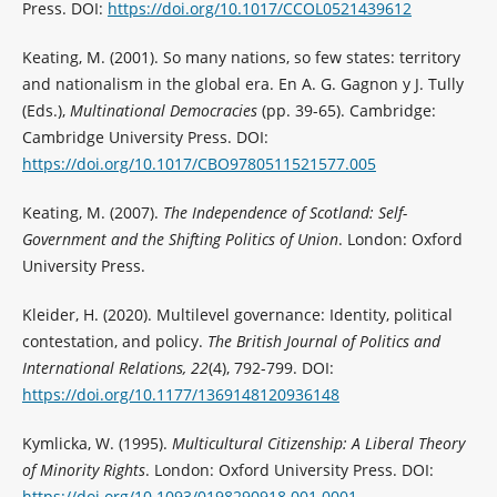
Press. DOI:
https://doi.org/10.1017/CCOL0521439612
Keating, M. (2001). So many nations, so few states: territory
and nationalism in the global era. En A. G. Gagnon y J. Tully
(Eds.),
Multinational Democracies
(pp. 39-65). Cambridge:
Cambridge University Press. DOI:
https://doi.org/10.1017/CBO9780511521577.005
Keating, M. (2007).
The Independence of Scotland: Self-
Government and the Shifting Politics of Union
. London: Oxford
University Press.
Kleider, H. (2020). Multilevel governance: Identity, political
contestation, and policy.
The British Journal of Politics and
International Relations, 22
(4), 792-799. DOI:
https://doi.org/10.1177/1369148120936148
Kymlicka, W. (1995).
Multicultural Citizenship: A Liberal Theory
of Minority Rights
. London: Oxford University Press. DOI:
https://doi.org/10.1093/0198290918.001.0001