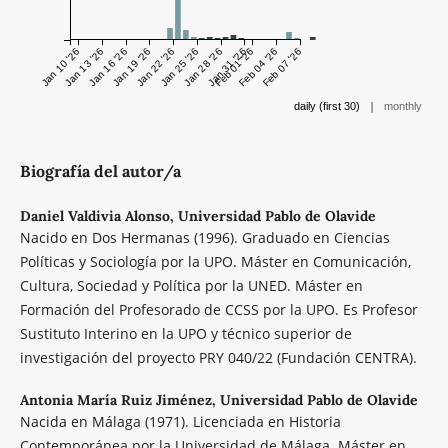
Jan 10 '26
Jan 13 '26
Jan 16 '26
Jan 19 '26
Jan 22 '26
Jan 25 '26
Jan 28 '26
Jan 31 '26
Feb 01 '26
Feb 04 '26
Feb 07 '26
|
daily (first 30)
monthly
Biografía del autor/a
Daniel Valdivia Alonso,
Universidad Pablo de Olavide
Nacido en Dos Hermanas (1996). Graduado en Ciencias
Políticas y Sociología por la UPO. Máster en Comunicación,
Cultura, Sociedad y Política por la UNED. Máster en
Formación del Profesorado de CCSS por la UPO. Es Profesor
Sustituto Interino en la UPO y técnico superior de
investigación del proyecto PRY 040/22 (Fundación CENTRA).
Antonia María Ruiz Jiménez,
Universidad Pablo de Olavide
Nacida en Málaga (1971). Licenciada en Historia
Contemporánea por la Universidad de Málaga. Máster en