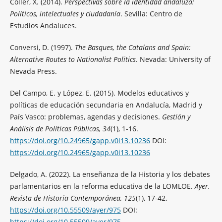
Coller, X. (2014).
Perspectivas sobre la identidad andaluza:
Políticos, intelectuales y ciudadanía
. Sevilla: Centro de
Estudios Andaluces.
Conversi, D. (1997).
The Basques, the Catalans and Spain:
Alternative Routes to Nationalist Politics
. Nevada: University of
Nevada Press.
Del Campo, E. y López, E. (2015). Modelos educativos y
políticas de educación secundaria en Andalucía, Madrid y
País Vasco: problemas, agendas y decisiones.
Gestión y
Análisis de Políticas Públicas, 34
(1), 1-16.
https://doi.org/10.24965/gapp.v0i13.10236
DOI:
https://doi.org/10.24965/gapp.v0i13.10236
Delgado, A. (2022). La enseñanza de la Historia y los debates
parlamentarios en la reforma educativa de la LOMLOE.
Ayer.
Revista de Historia Contemporánea, 125
(1), 17-42.
https://doi.org/10.55509/ayer/975
DOI:
https://doi.org/10.55509/ayer/975