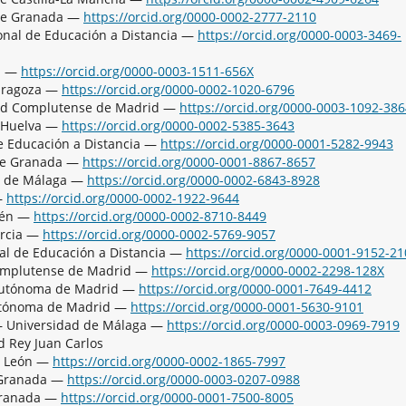
 de Granada —
https://orcid.org/0000-0002-2777-2110
onal de Educación a Distancia —
https://orcid.org/0000-0003-3469-
va —
https://orcid.org/0000-0003-1511-656X
Zaragoza —
https://orcid.org/0000-0002-1020-6796
dad Complutense de Madrid —
https://orcid.org/0000-0003-1092-38
e Huelva —
https://orcid.org/0000-0002-5385-3643
e Educación a Distancia —
https://orcid.org/0000-0001-5282-9943
 de Granada —
https://orcid.org/0000-0001-8867-8657
ad de Málaga —
https://orcid.org/0000-0002-6843-8928
—
https://orcid.org/0000-0002-1922-9644
Jaén —
https://orcid.org/0000-0002-8710-8449
urcia —
https://orcid.org/0000-0002-5769-9057
al de Educación a Distancia —
https://orcid.org/0000-0001-9152-2
Complutense de Madrid —
https://orcid.org/0000-0002-2298-128X
 Autónoma de Madrid —
https://orcid.org/0000-0001-7649-4412
Autónoma de Madrid —
https://orcid.org/0000-0001-5630-9101
 — Universidad de Málaga —
https://orcid.org/0000-0003-0969-7919
 Rey Juan Carlos
e León —
https://orcid.org/0000-0002-1865-7997
e Granada —
https://orcid.org/0000-0003-0207-0988
Granada —
https://orcid.org/0000-0001-7500-8005