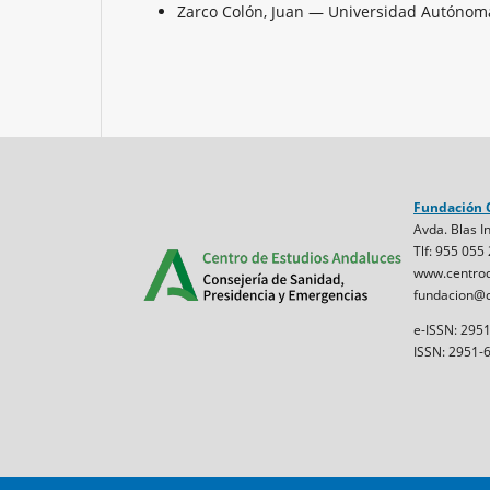
Zarco Colón, Juan — Universidad Autóno
Fundación 
Avda. Blas In
Tlf: 955 055
www.centrod
fundacion@c
e-ISSN: 295
ISSN: 2951-