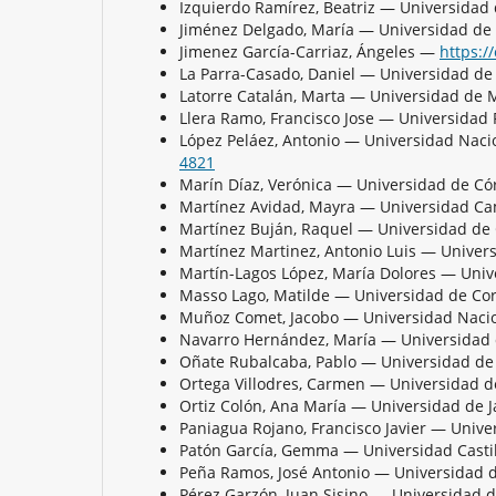
Izquierdo Ramírez, Beatriz — Universida
Jiménez Delgado, María — Universidad de
Jimenez García-Carriaz, Ángeles —
https:/
La Parra-Casado, Daniel — Universidad de
Latorre Catalán, Marta — Universidad de
Llera Ramo, Francisco Jose — Universidad
López Peláez, Antonio — Universidad Naci
4821
Marín Díaz, Verónica — Universidad de 
Martínez Avidad, Mayra — Universidad Ca
Martínez Buján, Raquel — Universidad d
Martínez Martinez, Antonio Luis — Unive
Martín-Lagos López, María Dolores — Uni
Masso Lago, Matilde — Universidad de C
Muñoz Comet, Jacobo — Universidad Nacio
Navarro Hernández, María — Universidad
Oñate Rubalcaba, Pablo — Universidad de
Ortega Villodres, Carmen — Universidad 
Ortiz Colón, Ana María — Universidad de
Paniagua Rojano, Francisco Javier — Uni
Patón García, Gemma — Universidad Cast
Peña Ramos, José Antonio — Universidad
Pérez Garzón, Juan Sisino — Universidad 