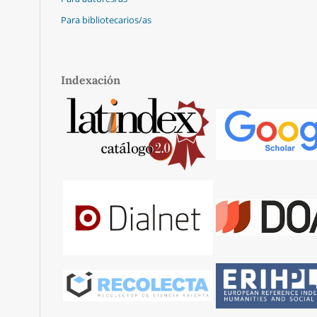
Para bibliotecarios/as
Indexación