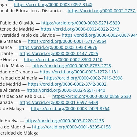
álaga —
https://orcid.org/0000-0003-0092-314X
ional de Educación a Distancia —
https://orcid.org/0000-0002-2737-
d Pablo de Olavide —
https://orcid.org/0000-0002-5271-5820
utense de Madrid —
https://orcid.org/0000-0002-8022-5343
iversidad Pablo de Olavide —
https://orcid.org/0000-0002-0387-94
 de Granada —
https://orcid.org/0000-0001-5717-9564
lamanca —
https://orcid.org/0000-0003-0938-9676
licante —
https://orcid.org/0000-0002-0147-7025
de Huelva —
https://orcid.org/0000-0002-8300-2110
dad de Málaga —
https://orcid.org/0000-0002-8783-2728
sidad de Granada —
https://orcid.org/0000-0003-1272-1131
ersidad de Almería —
https://orcid.org/0000-0002-7419-3998
e de Madrid —
https://orcid.org/0000-0002-3742-0602
de Alicante —
https://orcid.org/0000-0002-9651-1440
versidad San Pablo CEU —
https://orcid.org/0000-0002-0858-2530
Granada —
https://orcid.org/0000-0001-6597-6459
ad de Málaga —
https://orcid.org/0000-0003-2429-8764
 de Huelva —
https://orcid.org/0000-0003-0220-2135
ma de Madrid —
https://orcid.org/0000-0001-8305-0158
versidad de Málaga