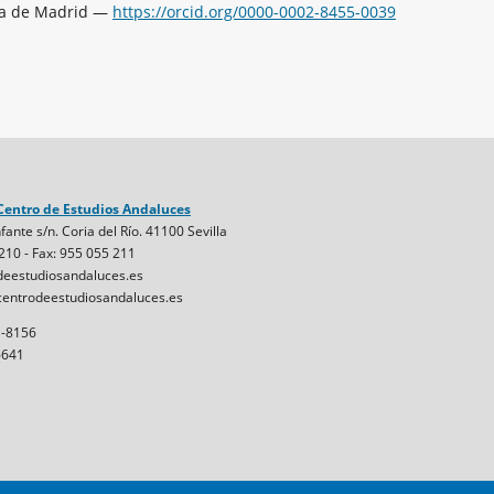
ma de Madrid —
https://orcid.org/0000-0002-8455-0039
Centro de Estudios Andaluces
fante s/n. Coria del Río. 41100 Sevilla
 210 - Fax: 955 055 211
eestudiosandaluces.es
entrodeestudiosandaluces.es
1-8156
6641