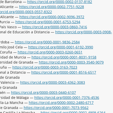
d de Barcelona —
https://orcid.org/0000-0002-0137-8182
 Alicante —
https://orcid.org/0000-0002-7751-9228
/orcid.org/0000-0003-0557-8322
 Alicante —
https://orcid.org/0000-0002-9096-3972
 Murcia —
https://orcid.org/0000-0001-6753-5294
 País Vasco —
https://orcid.org/0000-0003-0860-7416
onal de Educación a Distancia —
https://orcid.org/0000-0003-0908-
Córdoba —
https://orcid.org/0000-0001-9836-2584
milo José Cela —
https://orcid.org/0000-0001-6192-3990
e Coruña —
https://orcid.org/0000-0003-0260-0651
rsidad de Murcia —
https://orcid.org/0000-0001-8031-9158
versidad de Granada —
https://orcid.org/0000-0003-3540-9079
oruña —
https://orcid.org/0000-0003-3163-7023
nal a Distancia —
https://orcid.org/0000-0001-8516-6517
 de Granada
 Valencia —
https://orcid.org/0000-0003-4362-3083
de Granada
 Jaén —
https://orcid.org/0000-0003-0440-6107
versidad de Málaga —
https://orcid.org/0000-0001-7376-4536
illa-La Mancha —
https://orcid.org/0000-0002-2480-6717
 de Granada —
https://orcid.org/0000-0001-7073-9562
de Castilla-La Mancha —
https://orcid.org/0000-0002-4909-6264