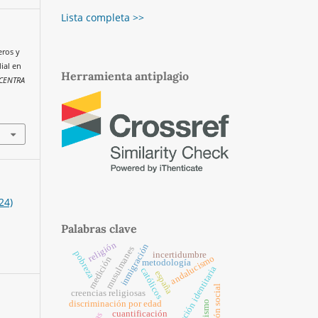
Lista completa >>
eros y
ial en
Herramienta antiplagio
 CENTRA
24)
Palabras clave
religión
inmigración
musulmanes
pobreza
incertidumbre
andalucismo
medición
metodología
polarización identitaria
católicos
españa
exclusión social
creencias religiosas
discriminación por edad
cuantificación