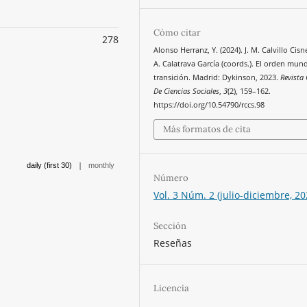
Cómo citar
278
Alonso Herranz, Y. (2024). J. M. Calvillo Cisn
A. Calatrava García (coords.). El orden mund
transición. Madrid: Dykinson, 2023.
Revista
De Ciencias Sociales
,
3
(2), 159–162.
https://doi.org/10.54790/rccs.98
Más formatos de cita
|
daily (first 30)
monthly
Número
Vol. 3 Núm. 2 (julio-diciembre, 20
Sección
Reseñas
Licencia