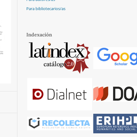
Para bibliotecarios/as
Indexación