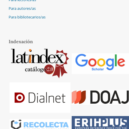
Para autores/as
Para bibliotecarios/as
Indexación