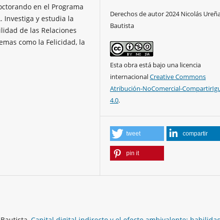
octorando en el Programa
Derechos de autor 2024 Nicolás Ureñ
Investiga y estudia la
Bautista
ilidad de las Relaciones
emas como la Felicidad, la
Esta obra está bajo una licencia
internacional
Creative Commons
Atribución-NoComercial-CompartirIg
4.0
.
tweet
compartir
pin it
 Bautista,
Capital digital indirecto y el efecto ambivalente: habilida