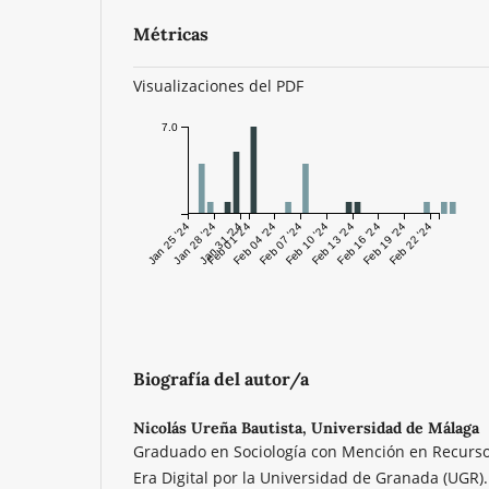
Métricas
Visualizaciones del PDF
7.0
Jan 25 '24
Jan 28 '24
Jan 31 '24
Feb 01 '24
Feb 04 '24
Feb 07 '24
Feb 10 '24
Feb 13 '24
Feb 16 '24
Feb 19 '24
Feb 22 '24
Biografía del autor/a
Nicolás Ureña Bautista,
Universidad de Málaga
Graduado en Sociología con Mención en Recurs
Era Digital por la Universidad de Granada (UGR).