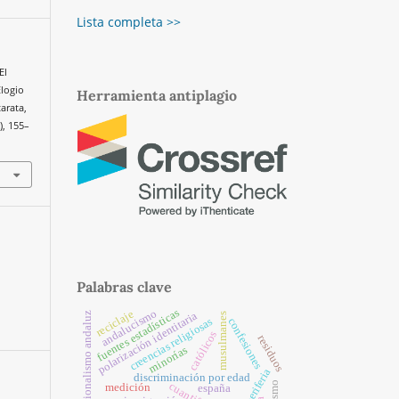
Lista completa >>
El
Elogio
Herramienta antiplagio
tarata,
1), 155–
Palabras clave
fuentes estadísticas
andalucismo
reciclaje
polarización identitaria
regionalismo andaluz
musulmanes
creencias religiosas
confesiones
católicos
residuos
minorías
discriminación por edad
medición
españa