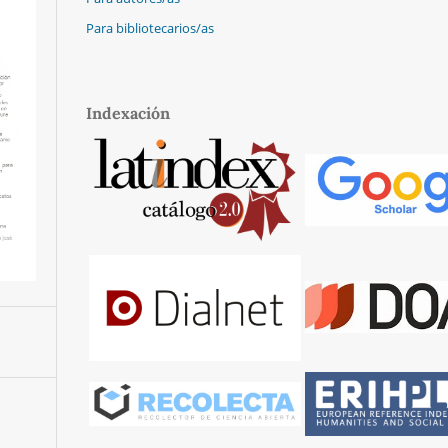
Para bibliotecarios/as
Indexación