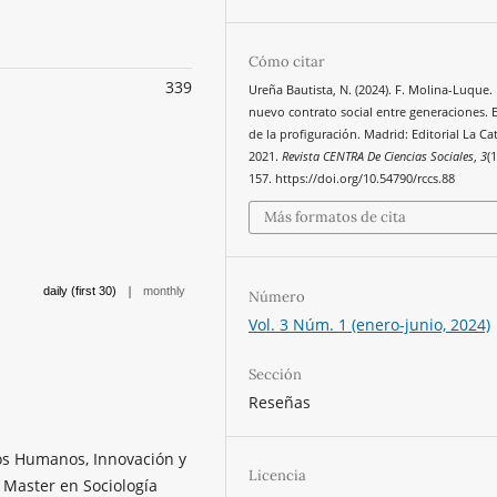
Cómo citar
339
Ureña Bautista, N. (2024). F. Molina-Luque. 
nuevo contrato social entre generaciones. 
de la profiguración. Madrid: Editorial La Ca
2021.
Revista CENTRA De Ciencias Sociales
,
3
(
157. https://doi.org/10.54790/rccs.88
Más formatos de cita
|
daily (first 30)
monthly
Número
Vol. 3 Núm. 1 (enero-junio, 2024)
Sección
Reseñas
os Humanos, Innovación y
Licencia
 Master en Sociología