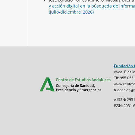
y acción digital en la búsqueda de inform
(julio-diciembre, 2026)
Fundación 
Avda. Blas In
Tlf: 955 055
www.centrod
fundacion@c
e-ISSN: 295
ISSN: 2951-