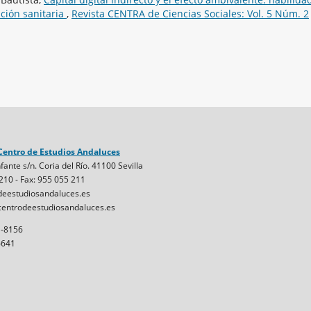
ación sanitaria
,
Revista CENTRA de Ciencias Sociales: Vol. 5 Núm. 2
Centro de Estudios Andaluces
fante s/n. Coria del Río. 41100 Sevilla
 210 - Fax: 955 055 211
eestudiosandaluces.es
entrodeestudiosandaluces.es
1-8156
6641