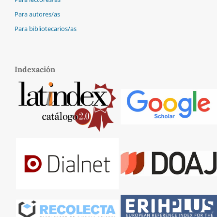
Para autores/as
Para bibliotecarios/as
Indexación