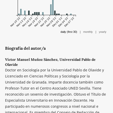
Nov 10 '22
Nov 13 '22
Nov 16 '22
Nov 19 '22
Nov 22 '22
Nov 25 '22
Nov 28 '22
Dec 01 '22
Dec 04 '22
Dec 07 '22
|
|
daily (first 30)
monthly
yearly
Biografía del autor/a
Víctor Manuel Muñoz Sánchez,
Universidad Pablo de
Olavide
Doctor en Sociología por la Universidad Pablo de Olavide y
Licenciado en Ciencias Políticas y Sociología por la
Universidad de Granada. Imparte docencia también como
Profesor-Tutor en el Centro Asociado UNED Sevilla. Tiene
reconocido un sexenio de investigación. Obtuvo el Título de
Especialista Universitario en Innovación Docente. Ha
participado en numerosos congresos a nivel nacional e
internacional. Es miembro del Consejo de Redacción de