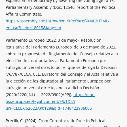
Expansion of democracy by lowering the voting age to 16.
Parliamentary Assembly (Doc. 12546, report of the Political
Affairs Committee).
https://assembly.coe.int/nw/xml/XRef/Xref-XML2HTML-
en.asp?fileid=18015&lang=en
Parlamento Europeo (2022, 3 de mayo). Resolución
legislativa del Parlamento Europeo, de 3 de mayo de 2022,
sobre la propuesta de Reglamento del Consejo relativo a la
elección de los diputados al Parlamento Europeo por
sufragio universal directo por el que se deroga la Decisión
(76/787/CECA, CEE, Euratom) del Consejo y el Acta relativa a
la elección de los diputados al Parlamento Europeo por
sufragio universal directo, aneja a dicha Decisión
(2020/2220(INL) — 2022/0902(APP)).
https://eur-
lex.europa.eu/legal-content/ES/TXT/?
uri=CELEX:52022AP0129&qid=1748422986005
Preclik, C. (2024). From Gerontocratic Rule to Political