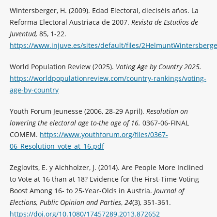
Wintersberger, H. (2009). Edad Electoral, dieciséis años. La
Reforma Electoral Austriaca de 2007.
Revista de Estudios de
Juventud,
85,
1-22.
https://www.injuve.es/sites/default/files/2HelmuntWintersberge
World Population Review (2025).
Voting Age by Country 2025.
https://worldpopulationreview.com/country-rankings/voting-
age-by-country
Youth Forum Jeunesse (2006, 28-29 April).
Resolution on
lowering the electoral age to-the age of 16.
0367-06-FINAL
COMEM.
https://www.youthforum.org/files/0367-
06_Resolution_vote_at_16.pdf
Zeglovits, E. y Aichholzer, J. (2014). Are People More Inclined
to Vote at 16 than at 18? Evidence for the First-Time Voting
Boost Among 16- to 25-Year-Olds in Austria.
Journal of
Elections, Public Opinion and Parties
,
24
(3), 351-361.
https://doi.org/10.1080/17457289.2013.872652