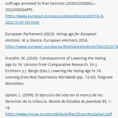
suffrage annexed to that Decision (2020/2220(INL) –
2022/0902(APP).
https://www.europarl.europa.eu/doceo/document/TA-9-
2022-0129_EN.html
European Parliament (2023).
Voting age for European
elections.
At a Glance, European elections 2024.
https://www.europarl.europa.eu/RegData/etudes/ATAG/2023/7
Franklin, M. (2020). Consequences of Lowering the Voting
Age to 16: Lessons from Comparative Research. En J.
Eichhorn y J. Bergh (Eds.),
Lowering the Voting Age to 16:
Learning from Real Experiences Worldwide
(pp. 13-42). Palgrave
Macmillan.
Gaitán, L. (2009). El ejercicio del voto en el marco de los
derechos de la infancia.
Revista de Estudios de Juventud,
85, 1-
18.
https://www.injuve.es/sites/default/files/5LourdesGaitan.pdf