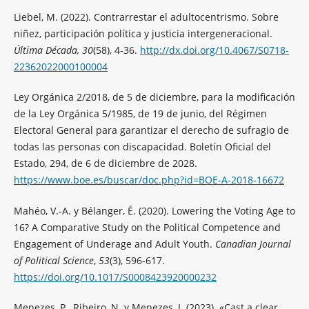
Liebel, M. (2022). Contrarrestar el adultocentrismo. Sobre
niñez, participación política y justicia intergeneracional.
Última Década, 30
(58), 4-36.
http://dx.doi.org/10.4067/S0718-
22362022000100004
Ley Orgánica 2/2018, de 5 de diciembre, para la modificación
de la Ley Orgánica 5/1985, de 19 de junio, del Régimen
Electoral General para garantizar el derecho de sufragio de
todas las personas con discapacidad. Boletín Oficial del
Estado, 294, de 6 de diciembre de 2028.
https://www.boe.es/buscar/doc.php?id=BOE-A-2018-16672
Mahéo, V.-A. y Bélanger, É. (2020). Lowering the Voting Age to
16? A Comparative Study on the Political Competence and
Engagement of Underage and Adult Youth.
Canadian Journal
of Political Science
,
53
(3), 596-617.
https://doi.org/10.1017/S0008423920000232
Menezes, P., Ribeiro, N. y Menezes, I. (2023). «Cast a clear