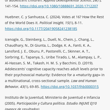
of adolescent children.
Applied Developmental Science
,
26
(1),
141-154.
https://doi.org/10.1080/10888691.2020.1712207
Huebner, C. y Sanhueza, C. (2024). Votes at 16? How the Rest
of the World Does it.
Political Insight, 15
(1), 8-11.
https://doi.org/10.1177/20419058241238185
Icenogle, G., Steinberg, L., Duell, N., Chein, J., Chang, L.,
Chaudhary, N., Di Giunta, L., Dodge, K. A., Fanti, K. A.,
Lansford, J. E., Oburu, P., Pastorelli, C., Skinner, A. T.,
Sorbring, E., Tapanya, S., Uribe Tirado, L. M., Alampay, L. P.,
Al-Hassan, S. M., Takash, H. M. S. y Bacchini, D. (2019).
Adolescents’ cognitive capacity reaches adult levels prior to
their psychosocial maturity: Evidence for a «maturity gap» in
a multinational, cross-sectional sample.
Law and Human
Behavior, 43
(1), 69-85.
https://doi.org/10.1037/lhb0000315
Instituto de la Juventud, Ministerio de Juventud e Infancia
(2005).
Participación y Cultura política. Estudio INJUVE EJ10
(avance de resultados).