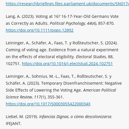
https://researchbriefings.files.parliament.uk/documents/SN01
Lang, A. (2023). Voting at 16? 16-17-Year-Old Germans Vote
as Correctly as Adults.
Political Psychology, 44
(4), 857-870.
https://doi.org/10.1111/pops.12892
Leininger, A., Schäfer, A., Faas, T. y Roßteutscher, S. (2024).
Coming of voting age. Evidence from a natural experiment
on the effects of electoral eligibility.
Electoral Studies
, 88,
102751.
https://doi.org/10.1016/j.electstud.2024.102751
Leininger, A., Sohnius, M.-L., Faas, T., Roßteutscher, S. y
Schäfer, A. (2023). Temporary Disenfranchisement: Negative
Side Effects of Lowering the Voting Age.
American Political
Science Review
,
117
(1), 355-361.
https://doi.org/10.1017/S000305542200034X
Liebel, M. (2019).
Infancias Dignas, o cómo descolonizarse.
IFEJANT.