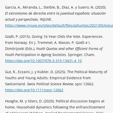
García, A., Miranda, L., Steible, B., Díaz, A. y Sueiro, N. (2020).
El extremismo de derecha entre la juventud española: situación
actual y perspectivas.
INJUVE.
https://www.injuve.es/sites/default/files/adjuntos/2021/05/es
Godli, P. (2015). Giving 16-Year-Olds the Vote. Experiences
from Norway. En J. Tremmel, A. Mason, P. Godli e I.
Dimitrijoski (Eds.),
Youth Quotas and other Efficient Forms of
Youth Participation in Ageing Societies
. Springer, Cham.
https://doi.org/10.1007/978-3-319-13431-4_10
Gut, R., Ezzaini, J. y Kübler, D. (2025). The Political Maturity of
Youths and Young Adults: Empirical Evidence from
Switzerland.
Swiss Political Science Review
, spsr.12662.
https://doi.org/10.1111/spsr.12662
Hooghe, M. y Stiers, D. (2020). Political discussion begins at
home. Household dynamics following the enfranchisement