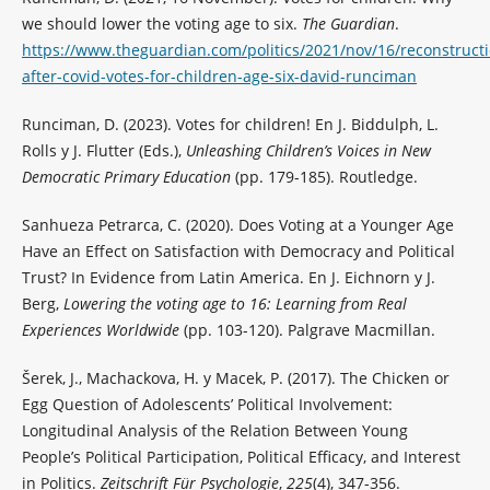
we should lower the voting age to six.
The Guardian
.
https://www.theguardian.com/politics/2021/nov/16/reconstructi
after-covid-votes-for-children-age-six-david-runciman
Runciman, D. (2023). Votes for children! En J. Biddulph, L.
Rolls y J. Flutter (Eds.),
Unleashing Children’s Voices in New
Democratic Primary Education
(pp. 179-185). Routledge.
Sanhueza Petrarca, C. (2020). Does Voting at a Younger Age
Have an Effect on Satisfaction with Democracy and Political
Trust? In Evidence from Latin America. En J. Eichnorn y J.
Berg,
Lowering the voting age to 16: Learning from Real
Experiences Worldwide
(pp. 103-120). Palgrave Macmillan.
Šerek, J., Machackova, H. y Macek, P. (2017). The Chicken or
Egg Question of Adolescents’ Political Involvement:
Longitudinal Analysis of the Relation Between Young
People’s Political Participation, Political Efficacy, and Interest
in Politics.
Zeitschrift Für Psychologie
,
225
(4), 347-356.