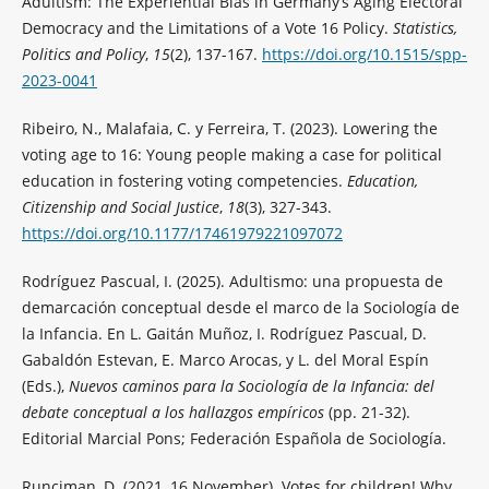
Adultism: The Experiential Bias in Germany’s Aging Electoral
Democracy and the Limitations of a Vote 16 Policy.
Statistics,
Politics and Policy
,
15
(2), 137-167.
https://doi.org/10.1515/spp-
2023-0041
Ribeiro, N., Malafaia, C. y Ferreira, T. (2023). Lowering the
voting age to 16: Young people making a case for political
education in fostering voting competencies.
Education,
Citizenship and Social Justice
,
18
(3), 327-343.
https://doi.org/10.1177/17461979221097072
Rodríguez Pascual, I. (2025). Adultismo: una propuesta de
demarcación conceptual desde el marco de la Sociología de
la Infancia. En L. Gaitán Muñoz, I. Rodríguez Pascual, D.
Gabaldón Estevan, E. Marco Arocas, y L. del Moral Espín
(Eds.),
Nuevos caminos para la Sociología de la Infancia: del
debate conceptual a los hallazgos empíricos
(pp. 21-32).
Editorial Marcial Pons; Federación Española de Sociología.
Runciman, D. (2021, 16 November). Votes for children! Why