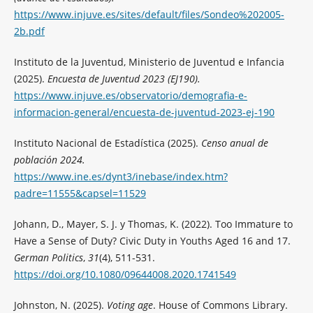
https://www.injuve.es/sites/default/files/Sondeo%202005-
2b.pdf
Instituto de la Juventud, Ministerio de Juventud e Infancia
(2025).
Encuesta de Juventud 2023 (EJ190).
https://www.injuve.es/observatorio/demografia-e-
informacion-general/encuesta-de-juventud-2023-ej-190
Instituto Nacional de Estadística (2025).
Censo anual de
población 2024.
https://www.ine.es/dynt3/inebase/index.htm?
padre=11555&capsel=11529
Johann, D., Mayer, S. J. y Thomas, K. (2022). Too Immature to
Have a Sense of Duty? Civic Duty in Youths Aged 16 and 17.
German Politics
,
31
(4), 511-531.
https://doi.org/10.1080/09644008.2020.1741549
Johnston, N. (2025).
Voting age
. House of Commons Library.