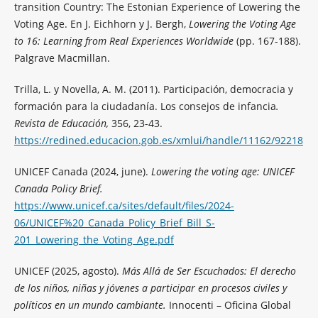
transition Country: The Estonian Experience of Lowering the
Voting Age. En J. Eichhorn y J. Bergh,
Lowering the Voting Age
to 16: Learning from Real Experiences Worldwide
(pp. 167-188).
Palgrave Macmillan.
Trilla, L. y Novella, A. M. (2011). Participación, democracia y
formación para la ciudadanía. Los consejos de infancia
.
Revista de Educación,
356, 23-43.
https://redined.educacion.gob.es/xmlui/handle/11162/92218
UNICEF Canada (2024, june).
Lowering the voting age: UNICEF
Canada Policy Brief.
https://www.unicef.ca/sites/default/files/2024-
06/UNICEF%20_Canada_Policy_Brief_Bill_S-
201_Lowering_the_Voting_Age.pdf
UNICEF (2025, agosto).
Más Allá de Ser Escuchados: El derecho
de los niños, niñas y jóvenes a participar en procesos civiles y
políticos en un mundo cambiante.
Innocenti – Oficina Global