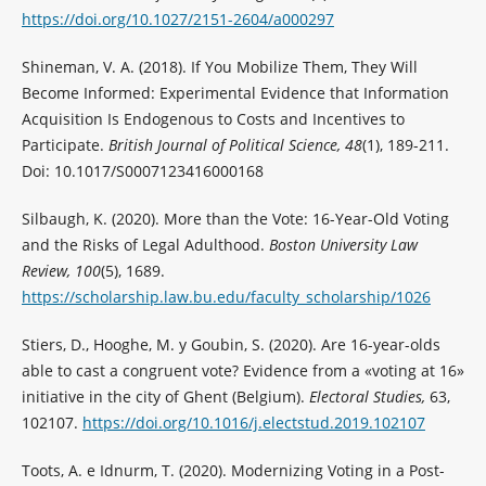
https://doi.org/10.1027/2151-2604/a000297
Shineman, V. A. (2018). If You Mobilize Them, They Will
Become Informed: Experimental Evidence that Information
Acquisition Is Endogenous to Costs and Incentives to
Participate.
British Journal of Political Science, 48
(1), 189-211.
Doi: 10.1017/S0007123416000168
Silbaugh, K. (2020). More than the Vote: 16-Year-Old Voting
and the Risks of Legal Adulthood.
Boston University Law
Review, 100
(5), 1689.
https://scholarship.law.bu.edu/faculty_scholarship/1026
Stiers, D., Hooghe, M. y Goubin, S. (2020). Are 16-year-olds
able to cast a congruent vote? Evidence from a «voting at 16»
initiative in the city of Ghent (Belgium).
Electoral Studies,
63,
102107.
https://doi.org/10.1016/j.electstud.2019.102107
Toots, A. e Idnurm, T. (2020). Modernizing Voting in a Post-