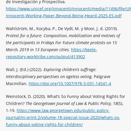
de Investigación y Prospectiva.
https://www.unicef.org/innocenti/innocenti/media/11496/file/U
Innocenti-Working-Paper-Beyond-Being-Heard-2025-ES.pdf
Wahlström, M., Kocyba, P., De Vydt, M. y Moor, J. d. (2019).
Protest for a future: Composition, mobilization and motives of
the participants in Fridays For Future climate protests on 15
March, 2019 in 13 European cities.
https://keele-
repository.worktribe.com/output/413902
Wall, J. (Ed.) (2022).
Exploring children’s suffrage:
Interdisciplinary perspectives on ageless voting.
Palgrave
Macmillan.
https://doi.org/10.1007/978-3-031-14541-4
Weinstock, D. (2020). What’s So Funny about Voting Rights for
Children?
The Georgetown Journal of Law & Public Policy, 18
(S),
1-19.
https://www.law.georgetown.edu/public-policy-
journal/in-print-2/volume-18-special-issue-2020/whats-so-
funny-about-voting-rights-for-children/