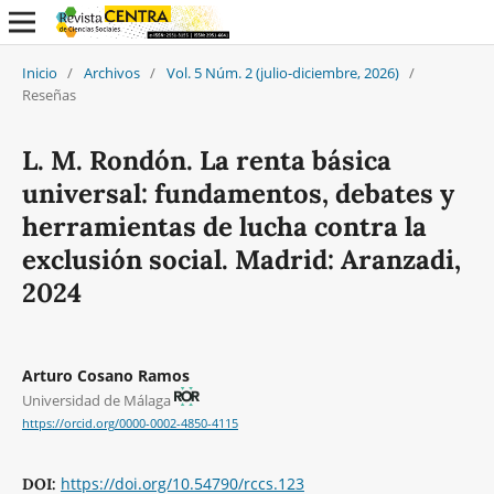
Inicio
/
Archivos
/
Vol. 5 Núm. 2 (julio-diciembre, 2026)
/
Reseñas
L. M. Rondón. La renta básica
universal: fundamentos, debates y
herramientas de lucha contra la
exclusión social. Madrid: Aranzadi,
2024
Arturo Cosano Ramos
Universidad de Málaga
https://orcid.org/0000-0002-4850-4115
https://doi.org/10.54790/rccs.123
DOI: