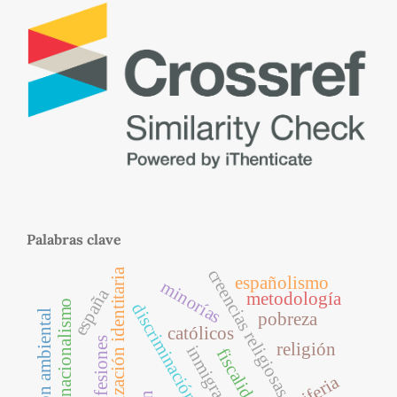
Palabras clave
polarización identitaria
creencias religiosas
españolismo
minorías
españa
metodología
nacionalismo
discriminación por edad
tributación ambiental
pobreza
católicos
confesiones
religión
inmigración
fiscalidad