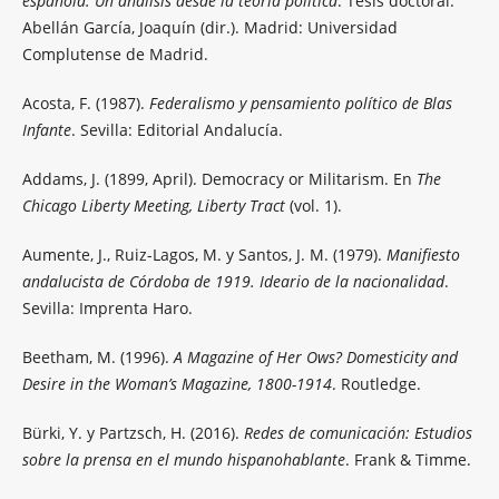
española: Un análisis desde la teoría política
. Tesis doctoral.
Abellán García, Joaquín (dir.). Madrid: Universidad
Complutense de Madrid.
Acosta, F. (1987).
Federalismo y pensamiento político de Blas
Infante
. Sevilla: Editorial Andalucía.
Addams, J. (1899, April). Democracy or Militarism. En
The
Chicago Liberty Meeting, Liberty Tract
(vol. 1).
Aumente, J., Ruiz-Lagos, M. y Santos, J. M. (1979).
Manifiesto
andalucista de Córdoba de 1919. Ideario de la nacionalidad
.
Sevilla: Imprenta Haro.
Beetham, M. (1996).
A Magazine of Her Ows? Domesticity and
Desire in the Woman’s Magazine, 1800-1914
. Routledge.
Bürki, Y. y Partzsch, H. (2016).
Redes de comunicación: Estudios
sobre la prensa en el mundo hispanohablante
. Frank & Timme.