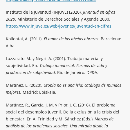
Instituto de la Juventud (INJUVE) (2020).
Juventud en cifras
2020
. Ministerio de Derechos Sociales y Agenda 2030.
https://www.injuve.es/web/jovenes/juventud-en-cifras
Kollontai, A. (2011).
El amor de las abejas obreras.
Barcelona:
Alba.
Lazzarato, M. y Negri, A. (2001). Trabajo material y
subjetividad. En:
Trabajo inmaterial. Formas de vida y
producción de subjetividad
. Río de Janeiro: DP&A.
Martínez, L. (2020).
Utopía no es una isla: catálogo de mundos
mejores.
Madrid: Episkaia.
Martínez, R., García, J. M. y Prior, J. C. (2016). El problema
social del desempleo juvenil. De la exclusión a la crisis del
bienestar. En A. Trinidad y M. Sánchez (Eds.),
Marcos de
análisis de los problemas sociales. Una mirada desde la