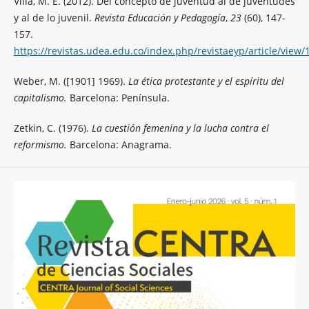
Villa, M. E. (2012). Del concepto de juventud al de juventudes
y al de lo juvenil.
Revista Educación y Pedagogía
,
23
(60), 147-
157.
https://revistas.udea.edu.co/index.php/revistaeyp/article/view/
Weber, M. ([1901] 1969).
La ética protestante y el espíritu del
capitalismo.
Barcelona: Península.
Zetkin, C. (1976).
La cuestión femenina y la lucha contra el
reformismo.
Barcelona: Anagrama.