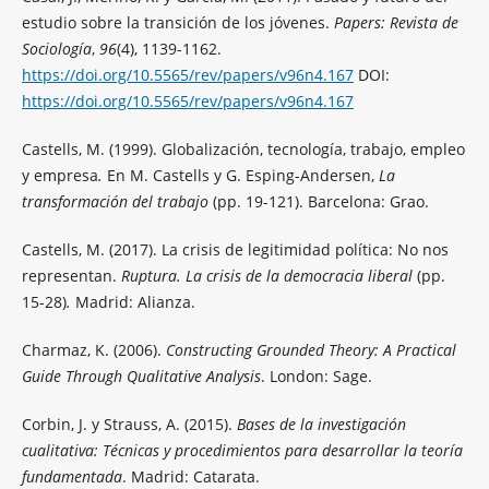
estudio sobre la transición de los jóvenes.
Papers: Revista de
Sociología
,
96
(4), 1139-1162.
https://doi.org/10.5565/rev/papers/v96n4.167
DOI:
https://doi.org/10.5565/rev/papers/v96n4.167
Castells, M. (1999). Globalización, tecnología, trabajo, empleo
y empresa
.
En M. Castells y G. Esping-Andersen,
La
transformación del trabajo
(pp. 19-121). Barcelona: Grao.
Castells, M. (2017). La crisis de legitimidad política: No nos
representan.
Ruptura. La crisis de la democracia liberal
(pp.
15-28)
.
Madrid: Alianza.
Charmaz, K. (2006).
Constructing Grounded Theory: A Practical
Guide Through Qualitative Analysis
. London: Sage.
Corbin, J. y Strauss, A. (2015).
Bases de la investigación
cualitativa: Técnicas y procedimientos para desarrollar la teoría
fundamentada
. Madrid: Catarata.