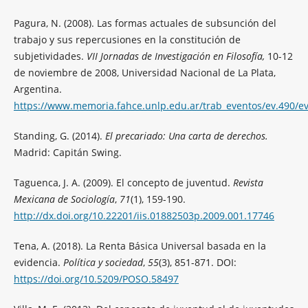
Pagura, N. (2008). Las formas actuales de subsunción del
trabajo y sus repercusiones en la constitución de
subjetividades.
VII Jornadas de Investigación en Filosofía,
10-12
de noviembre de 2008, Universidad Nacional de La Plata,
Argentina.
https://www.memoria.fahce.unlp.edu.ar/trab_eventos/ev.490/ev
Standing, G. (2014).
El precariado: Una carta de derechos.
Madrid: Capitán Swing.
Taguenca, J. A. (2009). El concepto de juventud.
Revista
Mexicana de Sociología
,
71
(1), 159-190.
http://dx.doi.org/10.22201/iis.01882503p.2009.001.17746
Tena, A. (2018). La Renta Básica Universal basada en la
evidencia.
Política y sociedad
,
55
(3), 851-871. DOI:
https://doi.org/10.5209/POSO.58497