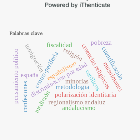
Palabras clave
pobreza
fiscalidad
creencias religiosas
inmigración
cuantificación
religión
pensamiento político
centro-periferia
españolismo
discriminación por edad
musulmanes
católicos
españa
minorías
confesiones
metodología
medición
polarización identitaria
regionalismo andaluz
andalucismo