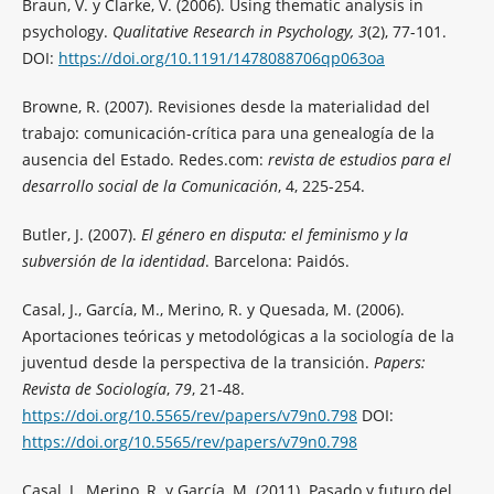
Braun, V. y Clarke, V. (2006). Using thematic analysis in
psychology.
Qualitative Research in Psychology, 3
(2), 77-101.
DOI:
https://doi.org/10.1191/1478088706qp063oa
Browne, R. (2007). Revisiones desde la materialidad del
trabajo: comunicación-crítica para una genealogía de la
ausencia del Estado. Redes.com:
revista de estudios para el
desarrollo social de la Comunicación
, 4, 225-254.
Butler, J. (2007).
El género en disputa: el feminismo y la
subversión de la identidad
. Barcelona: Paidós.
Casal, J., García, M., Merino, R. y Quesada, M. (2006).
Aportaciones teóricas y metodológicas a la sociología de la
juventud desde la perspectiva de la transición.
Papers:
Revista de Sociología
,
79
, 21-48.
https://doi.org/10.5565/rev/papers/v79n0.798
DOI:
https://doi.org/10.5565/rev/papers/v79n0.798
Casal, J., Merino, R. y García, M. (2011). Pasado y futuro del