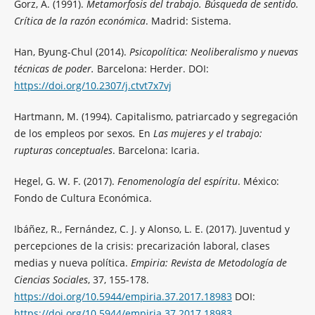
Gorz, A. (1991).
Metamorfosis del trabajo. Búsqueda de sentido.
Crítica de la razón económica
. Madrid: Sistema.
Han, Byung-Chul (2014).
Psicopolítica: Neoliberalismo y nuevas
técnicas de poder.
Barcelona: Herder. DOI:
https://doi.org/10.2307/j.ctvt7x7vj
Hartmann, M. (1994). Capitalismo, patriarcado y segregación
de los empleos por sexos
.
En
Las mujeres y el trabajo:
rupturas conceptuales
. Barcelona: Icaria.
Hegel, G. W. F. (2017).
Fenomenología del espíritu
. México:
Fondo de Cultura Económica.
Ibáñez, R., Fernández, C. J. y Alonso, L. E. (2017). Juventud y
percepciones de la crisis: precarización laboral, clases
medias y nueva política.
Empiria: Revista de Metodología de
Ciencias Sociales
, 37, 155-178.
https://doi.org/10.5944/empiria.37.2017.18983
DOI:
https://doi.org/10.5944/empiria.37.2017.18983