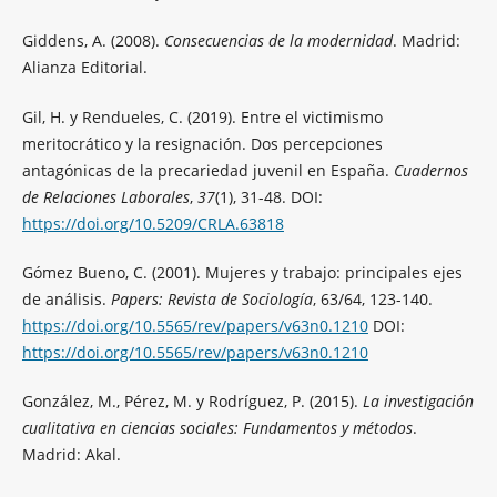
Giddens, A. (2008).
Consecuencias de la modernidad
. Madrid:
Alianza Editorial.
Gil, H. y Rendueles, C. (2019). Entre el victimismo
meritocrático y la resignación. Dos percepciones
antagónicas de la precariedad juvenil en España.
Cuadernos
de Relaciones Laborales
,
37
(1), 31-48. DOI:
https://doi.org/10.5209/CRLA.63818
Gómez Bueno, C. (2001). Mujeres y trabajo: principales ejes
de análisis.
Papers: Revista de Sociología
, 63/64, 123-140.
https://doi.org/10.5565/rev/papers/v63n0.1210
DOI:
https://doi.org/10.5565/rev/papers/v63n0.1210
González, M., Pérez, M. y Rodríguez, P. (2015).
La investigación
cualitativa en ciencias sociales: Fundamentos y métodos
.
Madrid: Akal.