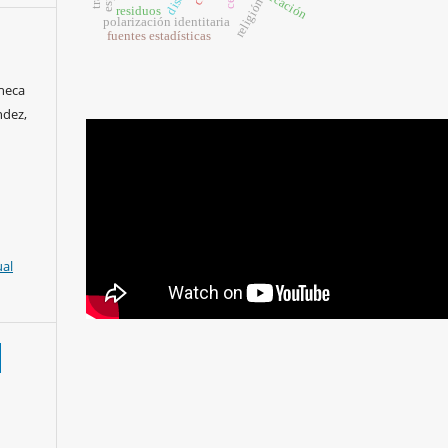
religión
residuos
polarización identitaria
fuentes estadísticas
Checa
ndez,
ual