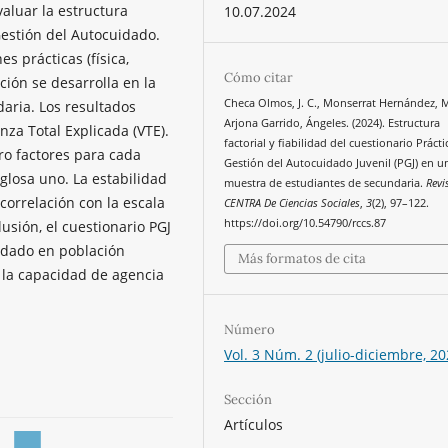
valuar la estructura
10.07.2024
 Gestión del Autocuidado.
s prácticas (física,
Cómo citar
ación se desarrolla en la
Checa Olmos, J. C., Monserrat Hernández, M
aria. Los resultados
Arjona Garrido, Ángeles. (2024). Estructura
nza Total Explicada (VTE).
factorial y fiabilidad del cuestionario Prácti
tro factores para cada
Gestión del Autocuidado Juvenil (PGJ) en u
glosa uno. La estabilidad
muestra de estudiantes de secundaria.
Revi
 correlación con la escala
CENTRA De Ciencias Sociales
,
3
(2), 97–122.
https://doi.org/10.54790/rccs.87
lusión, el cuestionario PGJ
idado en población
Más formatos de cita
ar la capacidad de agencia
Número
Vol. 3 Núm. 2 (julio-diciembre, 20
Sección
Artículos