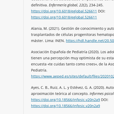
definitiva.
Enfermería global, 22
(2), 234-245.
https://doi.org/10.6018/eglobal.526611
DOI:
https://doi.org/10.6018/eglobal.526611
Alania, M. (2021). Gestión de conocimiento y au
trasplantados de células progenitoras hematopoyé
máster. Lima: INEN.
https://hdl.handle.net/20.5
Asociación Española de Pediatría (2020). Los ad
tienen una percepción muy optimista de su esta
encuesta «te cuidas tanto como crees«, de la As
Pediatría.
https://www.aeped.es/sites/default/files/20201
Ayes, C. B., Ruiz, A. L. y Estévez, G. A. (2020). Au
aproximación teórica al concepto.
Informes psicol
https://doi.org/10.18566/infpsic.v20n2a9
DOI:
https://doi.org/10.18566/infpsic.v20n2a9