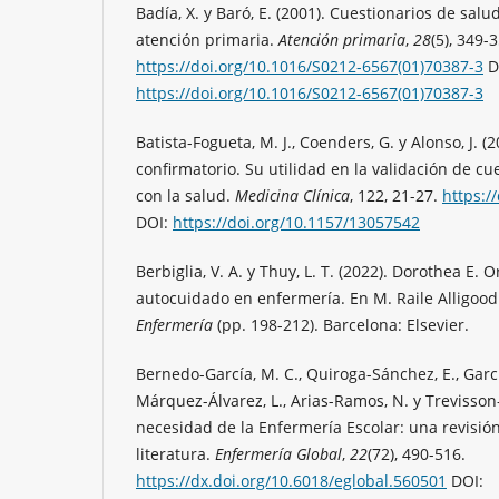
Badía, X. y Baró, E. (2001). Cuestionarios de sal
atención primaria.
Atención primaria
,
28
(5), 349-
https://doi.org/10.1016/S0212-6567(01)70387-3
D
https://doi.org/10.1016/S0212-6567(01)70387-3
Batista-Fogueta, M. J., Coenders, G. y Alonso, J. (2
confirmatorio. Su utilidad en la validación de cu
con la salud.
Medicina Clínica
, 122, 21-27.
https:/
DOI:
https://doi.org/10.1157/13057542
Berbiglia, V. A. y Thuy, L. T. (2022). Dorothea E. O
autocuidado en enfermería. En M. Raile Alligood 
Enfermería
(pp. 198-212). Barcelona: Elsevier.
Bernedo-García, M. C., Quiroga-Sánchez, E., Garcí
Márquez-Álvarez, L., Arias-Ramos, N. y Trevisson
necesidad de la Enfermería Escolar: una revisión
literatura.
Enfermería Global
,
22
(72), 490-516.
https://dx.doi.org/10.6018/eglobal.560501
DOI: