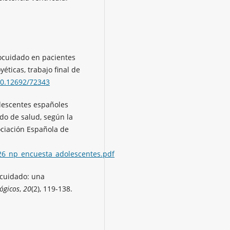
tocuidado en pacientes
ticas, trabajo final de
00.12692/72343
olescentes españoles
do de salud, según la
ociación Española de
026_np_encuesta_adolescentes.pdf
tocuidado: una
ógicos
,
20
(2), 119-138.