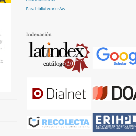
Para bibliotecarios/as
Indexación