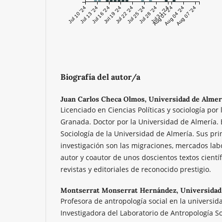
Jul 10 '24
Jul 13 '24
Jul 16 '24
Jul 19 '24
Jul 22 '24
Jul 25 '24
Jul 28 '24
Jul 31 '24
Aug 01 '24
Aug 04 '24
Aug 07 '24
Biografía del autor/a
Juan Carlos Checa Olmos,
Universidad de Almer
Licenciado en Ciencias Políticas y sociología por
Granada. Doctor por la Universidad de Almería. 
Sociología de la Universidad de Almería. Sus pri
investigación son las migraciones, mercados lab
autor y coautor de unos doscientos textos cientí
revistas y editoriales de reconocido prestigio.
Montserrat Monserrat Hernández,
Universidad
Profesora de antropología social en la universid
Investigadora del Laboratorio de Antropología Soc