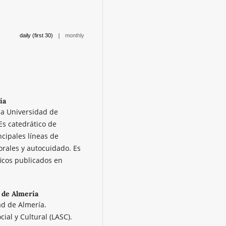
|
daily (first 30)
monthly
ía
 la Universidad de
Es catedrático de
ncipales líneas de
orales y autocuidado. Es
ficos publicados en
 de Almería
ad de Almería.
ial y Cultural (LASC).