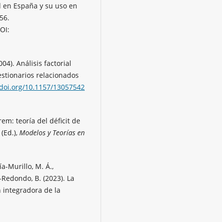
ud en España y su uso en
356.
OI:
004). Análisis factorial
estionarios relacionados
/doi.org/10.1157/13057542
rem: teoría del déficit de
(Ed.),
Modelos y Teorías en
a-Murillo, M. Á.,
-Redondo, B. (2023). La
 integradora de la