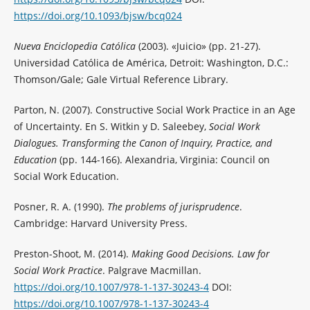
https://doi.org/10.1093/bjsw/bcq024
Nueva Enciclopedia Católica
(2003). «Juicio» (pp. 21-27).
Universidad Católica de América, Detroit: Washington, D.C.:
Thomson/Gale; Gale Virtual Reference Library.
Parton, N. (2007). Constructive Social Work Practice in an Age
of Uncertainty. En S. Witkin y D. Saleebey,
Social Work
Dialogues. Transforming the Canon of Inquiry, Practice, and
Education
(pp. 144-166). Alexandria, Virginia: Council on
Social Work Education.
Posner, R. A. (1990).
The problems of jurisprudence
.
Cambridge: Harvard University Press.
Preston-Shoot, M. (2014).
Making Good Decisions. Law for
Social Work Practice
. Palgrave Macmillan.
https://doi.org/10.1007/978-1-137-30243-4
DOI:
https://doi.org/10.1007/978-1-137-30243-4