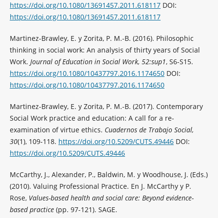
https://doi.org/10.1080/13691457.2011.618117
DOI:
https://doi.org/10.1080/13691457.2011.618117
Martinez-Brawley, E. y Zorita, P. M.-B. (2016). Philosophic
thinking in social work: An analysis of thirty years of Social
Work.
Journal of Education in Social Work, 52:sup1
, S6-S15.
https://doi.org/10.1080/10437797.2016.1174650
DOI:
https://doi.org/10.1080/10437797.2016.1174650
Martinez-Brawley, E. y Zorita, P. M.-B. (2017). Contemporary
Social Work practice and education: A call for a re-
examination of virtue ethics.
Cuadernos de Trabajo Social,
30
(1), 109-118.
https://doi.org/10.5209/CUTS.49446
DOI:
https://doi.org/10.5209/CUTS.49446
McCarthy, J., Alexander, P., Baldwin, M. y Woodhouse, J. (Eds.)
(2010). Valuing Professional Practice. En J. McCarthy y P.
Rose,
Values-based health and social care: Beyond evidence-
based practice
(pp. 97-121). SAGE.