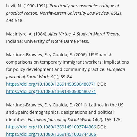
Levit, N. (1990-1991).
Practically unreasonable: critique of
practical reason. Northwestern University Law Review, 85
(2),
494-518.
MacIntyre, A. (1984).
After Virtue. A Study in Moral Theory
.
Indiana: University of Notre Dame Press.
Martinez-Brawley, E. y Gualda, E. (2006). US/Spanish
comparisons on temporary immigrant workers: implications
for policy development and community practice.
European
Journal of Social Work, 9
(1), 59-84.
https://doi.org/10.1080/13691450500480771
DOI:
https://doi.org/10.1080/13691450500480771
Martinez-Brawley, E. y Gualda, E. (2011). Latinos in the US
and Spain: demographics, designations and political
identities.
European Journal of Social Work, 14
(2), 155-175.
https://doi.org/10.1080/13691451003744366
DOI:
https://doi.org/10.1080/13691451003744366