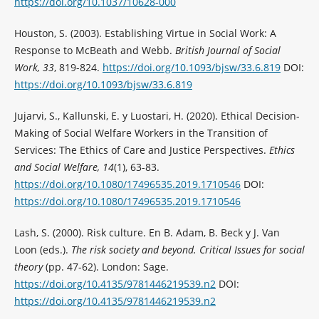
https://doi.org/10.1037/10628-000
Houston, S. (2003). Establishing Virtue in Social Work: A
Response to McBeath and Webb.
British Journal of Social
Work, 33
, 819-824.
https://doi.org/10.1093/bjsw/33.6.819
DOI:
https://doi.org/10.1093/bjsw/33.6.819
Jujarvi, S., Kallunski, E. y Luostari, H. (2020). Ethical Decision-
Making of Social Welfare Workers in the Transition of
Services: The Ethics of Care and Justice Perspectives.
Ethics
and Social Welfare, 14
(1), 63-83.
https://doi.org/10.1080/17496535.2019.1710546
DOI:
https://doi.org/10.1080/17496535.2019.1710546
Lash, S. (2000). Risk culture. En B. Adam, B. Beck y J. Van
Loon (eds.).
The risk society and beyond. Critical Issues for social
theory
(pp. 47-62). London: Sage.
https://doi.org/10.4135/9781446219539.n2
DOI:
https://doi.org/10.4135/9781446219539.n2