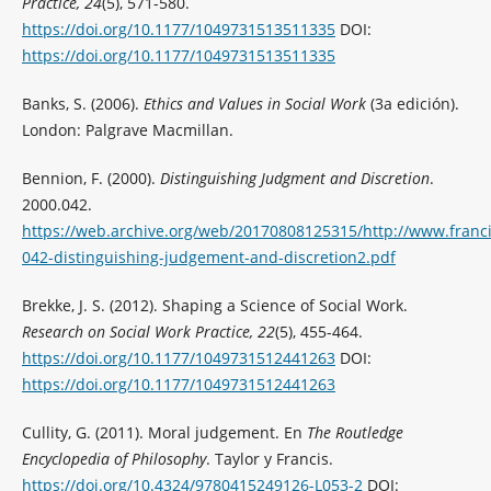
Practice, 24
(5), 571-580.
https://doi.org/10.1177/1049731513511335
DOI:
https://doi.org/10.1177/1049731513511335
Banks, S. (2006).
Ethics and Values in Social Work
(3a edición).
London: Palgrave Macmillan.
Bennion, F. (2000).
Distinguishing Judgment and Discretion
.
2000.042.
https://web.archive.org/web/20170808125315/http://www.franc
042-distinguishing-judgement-and-discretion2.pdf
Brekke, J. S. (2012). Shaping a Science of Social Work.
Research on Social Work Practice, 22
(5), 455-464.
https://doi.org/10.1177/1049731512441263
DOI:
https://doi.org/10.1177/1049731512441263
Cullity, G. (2011). Moral judgement. En
The Routledge
Encyclopedia of Philosophy
. Taylor y Francis.
https://doi.org/10.4324/9780415249126-L053-2
DOI: