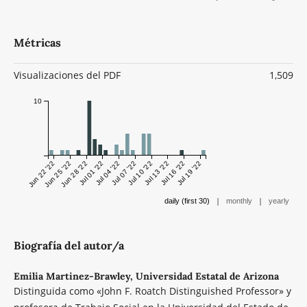
Métricas
Visualizaciones del PDF
1,509
10
Jun 22 '22
Jun 25 '22
Jun 28 '22
Jul 01 '22
Jul 04 '22
Jul 07 '22
Jul 10 '22
Jul 13 '22
Jul 16 '22
Jul 19 '22
|
|
daily (first 30)
monthly
yearly
Biografía del autor/a
Emilia Martinez-Brawley,
Universidad Estatal de Arizona
Distinguida como «John F. Roatch Distinguished Professor» y