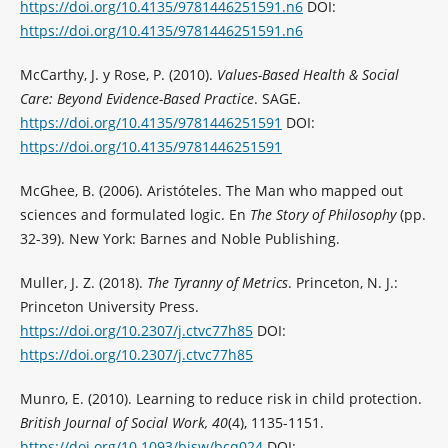
https://doi.org/10.4135/9781446251591.n6
DOI:
https://doi.org/10.4135/9781446251591.n6
McCarthy, J. y Rose, P. (2010).
Values-Based Health & Social
Care: Beyond Evidence-Based Practice
. SAGE.
https://doi.org/10.4135/9781446251591
DOI:
https://doi.org/10.4135/9781446251591
McGhee, B. (2006). Aristóteles. The Man who mapped out
sciences and formulated logic. En
The Story of Philosophy
(pp.
32-39). New York: Barnes and Noble Publishing.
Muller, J. Z. (2018).
The Tyranny of Metrics
. Princeton, N. J.:
Princeton University Press.
https://doi.org/10.2307/j.ctvc77h85
DOI:
https://doi.org/10.2307/j.ctvc77h85
Munro, E. (2010). Learning to reduce risk in child protection.
British Journal of Social Work, 40
(4), 1135-1151.
https://doi.org/10.1093/bjsw/bcq024
DOI: