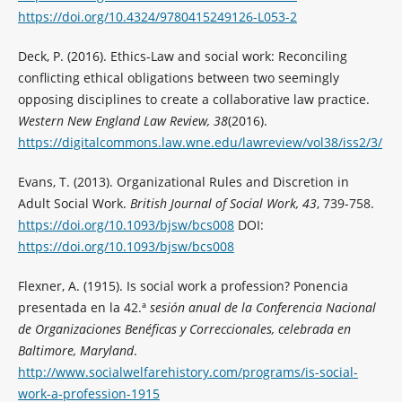
https://doi.org/10.4324/9780415249126-L053-2
Deck, P. (2016). Ethics-Law and social work: Reconciling
conflicting ethical obligations between two seemingly
opposing disciplines to create a collaborative law practice.
Western New England Law Review, 38
(2016).
https://digitalcommons.law.wne.edu/lawreview/vol38/iss2/3/
Evans, T. (2013). Organizational Rules and Discretion in
Adult Social Work.
British Journal of Social Work, 43
, 739-758.
https://doi.org/10.1093/bjsw/bcs008
DOI:
https://doi.org/10.1093/bjsw/bcs008
Flexner, A. (1915). Is social work a profession? Ponencia
presentada en la 42.ª
sesión anual de la Conferencia Nacional
de Organizaciones Benéficas y Correccionales, celebrada en
Baltimore, Maryland
.
http://www.socialwelfarehistory.com/programs/is-social-
work-a-profession-1915